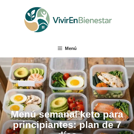
Saltar
al
contenido
Menú
Menú semanal keto para
principiantes: plan de 7