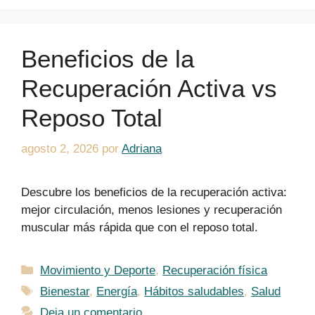
Beneficios de la
Recuperación Activa vs
Reposo Total
agosto 2, 2026
por
Adriana
Descubre los beneficios de la recuperación activa:
mejor circulación, menos lesiones y recuperación
muscular más rápida que con el reposo total.
Categorías
Movimiento y Deporte
,
Recuperación física
Etiquetas
Bienestar
,
Energía
,
Hábitos saludables
,
Salud
Deja un comentario