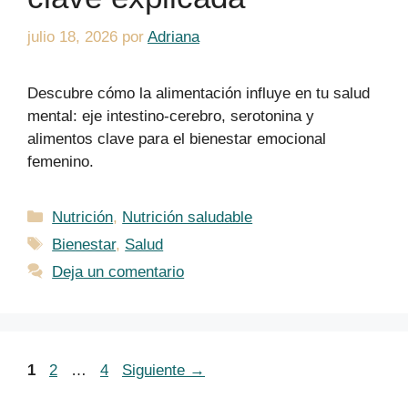
julio 18, 2026
por
Adriana
Descubre cómo la alimentación influye en tu salud
mental: eje intestino-cerebro, serotonina y
alimentos clave para el bienestar emocional
femenino.
Categorías
Nutrición
,
Nutrición saludable
Etiquetas
Bienestar
,
Salud
Deja un comentario
Página
Página
Página
1
2
…
4
Siguiente
→