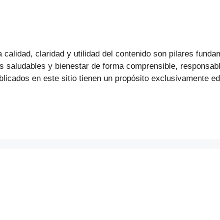
a calidad, claridad y utilidad del contenido son pilares fund
os saludables y bienestar de forma comprensible, responsable
ublicados en este sitio tienen un propósito exclusivamente 