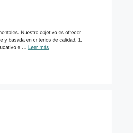
amentales. Nuestro objetivo es ofrecer
 y basada en criterios de calidad. 1.
educativo e …
Leer más